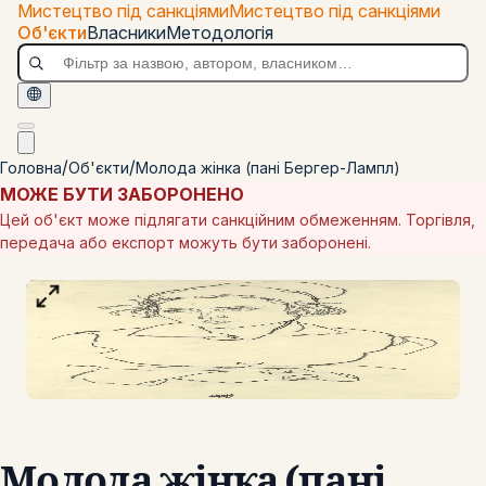
Перейти до основного вмісту
Мистецтво під санкціями
Мистецтво під санкціями
Мистецтво під санкціями
Об'єкти
Власники
Методологія
/
/
Головна
Об'єкти
Молода жінка (пані Бергер-Лампл)
МОЖЕ БУТИ ЗАБОРОНЕНО
Цей об'єкт може підлягати санкційним обмеженням. Торгівля,
передача або експорт можуть бути заборонені.
100
%
Тип:
photo
Молода жінка (пані