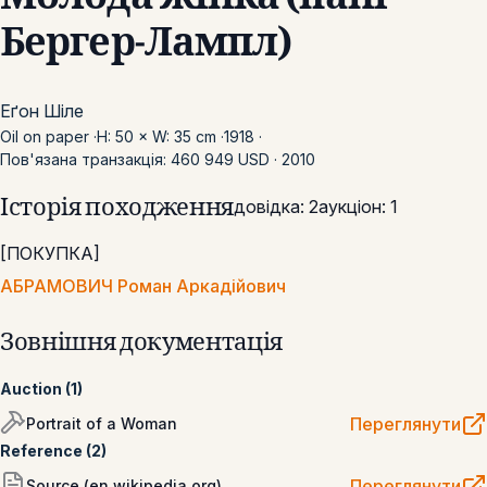
Бергер-Лампл)
Еґон Шіле
Oil on paper
·
H: 50 × W: 35 cm
·
1918
·
Пов'язана транзакція: 460 949 USD · 2010
Історія походження
довідка
:
2
аукціон
:
1
[
ПОКУПКА
]
АБРАМОВИЧ Роман Аркадійович
Зовнішня документація
Auction
(
1
)
Переглянути
Portrait of a Woman
Reference
(
2
)
Переглянути
Source (en.wikipedia.org)