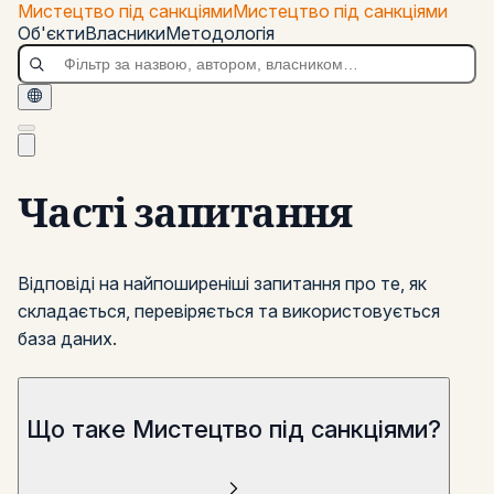
Перейти до основного вмісту
Мистецтво під санкціями
Мистецтво під санкціями
Мистецтво під санкціями
Об'єкти
Власники
Методологія
Часті запитання
Відповіді на найпоширеніші запитання про те, як
складається, перевіряється та використовується
база даних.
Що таке Мистецтво під санкціями?